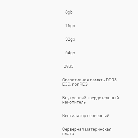
8gb
16gb
32gb
64gb
2933
Оперативная память DDR3
ECC, nonREG
Внутренний твердотельный
накопитель
Вентилятор серверный
Серверная материнская
плата