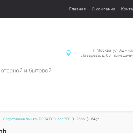
Главная
О компании
Конт
г. Москва, ул. Адми
Лазарева, д. 68, помещени
ютерной и бытовой
Оперативная память DDR4 ECC, nonREG
2666
64gb
gb