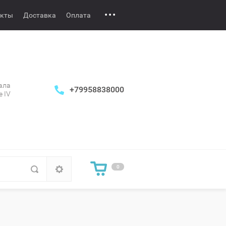
акты
Доставка
Оплата
рала
+79958838000
е IV
0