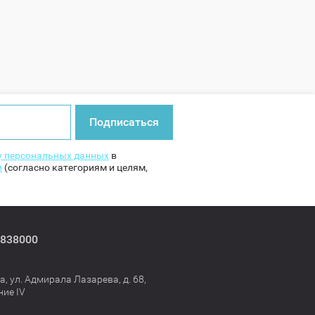
Подписаться
ку персональных данных
в
и
(согласно категориям и целям,
838000
а, ул. Адмирала Лазарева, д. 68,
ие IV